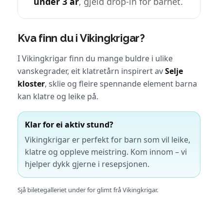
under 3 år
, gjeld drop-in for barnet.
Kva finn du i Vikingkrigar?
I Vikingkrigar finn du mange buldre i ulike
vanskegrader, eit klatretårn inspirert av
Selje
kloster
, sklie og fleire spennande element barna
kan klatre og leike på.
Klar for ei aktiv stund?
Vikingkrigar er perfekt for barn som vil leike,
klatre og oppleve meistring. Kom innom – vi
hjelper dykk gjerne i resepsjonen.
Sjå biletegalleriet under for glimt frå Vikingkrigar.