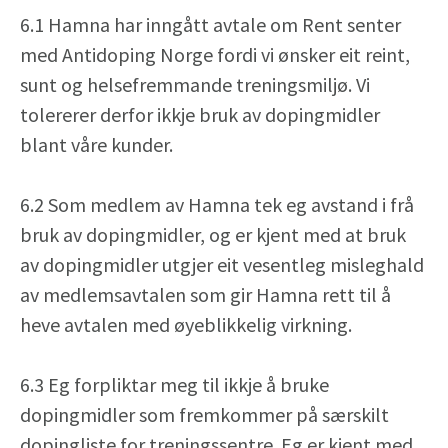
6.1 Hamna har inngått avtale om Rent senter
med Antidoping Norge fordi vi ønsker eit reint,
sunt og helsefremmande treningsmiljø. Vi
tolererer derfor ikkje bruk av dopingmidler
blant våre kunder.
6.2 Som medlem av Hamna tek eg avstand i frå
bruk av dopingmidler, og er kjent med at bruk
av dopingmidler utgjer eit vesentleg misleghald
av medlemsavtalen som gir Hamna rett til å
heve avtalen med øyeblikkelig virkning.
6.3 Eg forpliktar meg til ikkje å bruke
dopingmidler som fremkommer på særskilt
dopingliste for treningssentre. Eg er kjent med