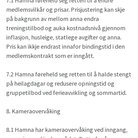
7.1 Hamna føreheld seg retten til å endre
medlemsvilkår og prisar. Prisjustering kan skje
på bakgrunn av mellom anna endra
treningstilbod og auka kostnadsnivå gjennom
inflasjon, husleige, statlege avgifter og anna.
Pris kan ikkje endrast innafor bindingstid i den
medlemskontrakt som er inngått.
7.2 Hamna føreheld seg retten til å halde stengt
på heilagdagar og redusere opningstid og
gruppetilbod ved ferieavvikling og sommartid.
8. Kameraovervåking
8.1 Hamna har kameraovervåking ved inngang,